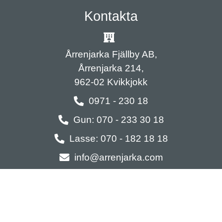
Kontakta
BOKA NU
Årrenjarka Fjällby AB,
Årrenjarka 214,
962-02 Kvikkjokk
0971 - 230 18
Gun: 070 - 233 30 18
Lasse: 070 - 182 18 18
info@arrenjarka.com