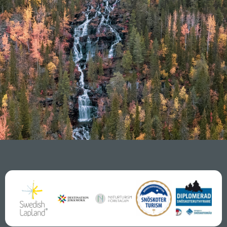
INTRESSERAD? BOKA DITT
BOENDE IDAG!
SÄKERSTÄLL ATT DU FÅR DET BOENDE DEN
TIDSPERIOD DU ÖNSKAR BESÖKA OSS - BOKA
REDAN IDAG!